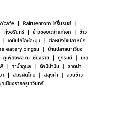
afe | Rairuenrom ไร่รื่นรมย์ |
 กุ้งฮรินทร์ | ข้าวซอยเฒ่าแก่เอก | ข้าว
| เคบับไก่ไอซ์ละมุน | ซ้อหนิงไข่ปลาหมึก
ffee eatery bingsu | บ้านปลายนาเวียง
 ภูเพียงพอ ณ เชียงราย | ภูภิรมย์ | มะลิ
| ท่าน้ำภูแล | รัศมีบ้าบิ่น | ราดน่า
บันงา | สมรผัดไทย | สลุงคำ | สวนข้าว
เชียงรายครูเทวินทร์