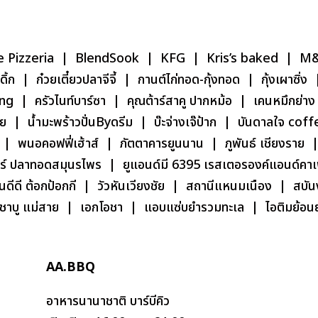
Pizzeria | BlendSook | KFG | Kris’s baked | M&Yc
 ก๋วยเตี๋ยวปลาจีจี้ | กานต์ไก่ทอด-กุ้งทอด | กุ้งเผาซิ่ง |
ng | ครัวไนท์บาร์ซา | คุณต้าร์สาคู ปากหม้อ | เคนหมึกย่าง 
ย | น้ำมะพร้าวปั่นByดรีม | บ๊ะจ่างเจ๊ป้าก | บันดาลใจ co
| พนอคอฟฟี่เฮ้าส์ | ภัตตาคารยูนนาน | ภูพันธ์ เชียงราย |
์ ปลาทอดสมุนรไพร | ยูแอนด์มี 6395 เรสเตอรองค์แอนด์คาเฟ่ 
ันดีดี ต้อกป้อกกี | วัวหันเวียงชัย | สถานีแหนมเนือง | ส
าบู แม่สาย | เอกโอชา | แอบแซ่บยำรวมทะเล | ไอติมย้อนยุค
AA.BBQ
อาหารนานาชาติ บาร์บีคิว