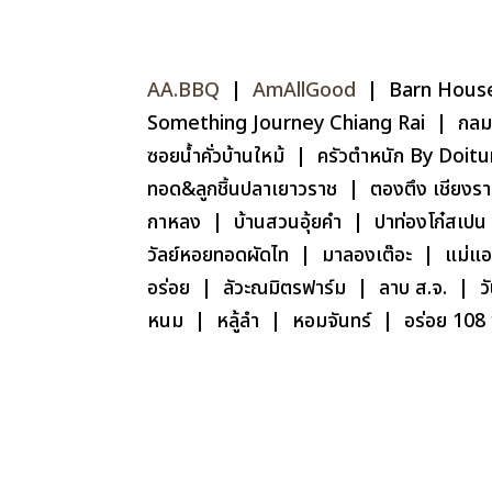
AA.BBQ
|
AmAllGood
| Barn House 
Something Journey Chiang Rai | กลมดิ้ก |
ซอยน้ำคั่วบ้านใหม้ | ครัวตำหนัก By Doitu
ทอด&ลูกชิ้นปลาเยาวราช | ตองตึง เชียงรา
กาหลง | บ้านสวนอุ้ยคำ | ปาท่องโก๋สเปน 
วัลย์หอยทอดผัดไท | มาลองเต๊อะ | แม่แอร
อร่อย | ลัวะณมิตรฟาร์ม​ | ลาบ ส.จ. | ว
หนม | หลู้ลำ | หอมจันทร์ | อร่อย 108 ช