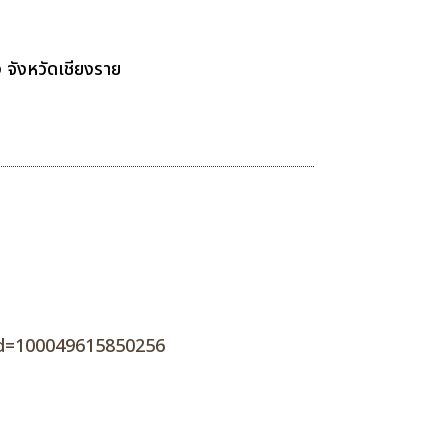
 จังหวัดเชียงราย
id=100049615850256