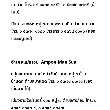
แม่สาย โทร. ๐๘ ๑๕๓๐ ๒๙๕๖
,
๐ ๕๓๗๓ ๑๗๓๕
(
ผ้า
ไหม)
มัณฑเลย์๓๘๒ หมู่ ๗ ถนนพหลโยธิน ตำบลแม่สาย
โทร. ๐ ๕๓๗๓ ๑๖๘๐ โทรสาร ๐ ๕๓๖๔ ๐๐๙๐
(
หยก
และอัญมณี)
อำเภอแม่สรวย
Ampoe Mae Suai
กลุ่มคนเฒ่าคนแก่ หน้าวัดป่าแดด หมู่ ๓ บ้าน
ป่าแดด ตำบลป่าแดด โทร. ๐ ๕๓๗๐ ๘๐๗๐ (ของ
เล่นจากไม้)
เชียงรายไวน์เนอรี่ ๑๖๐ หมู่ ๗ ตำบลศรีถ้อย โทร. ๐
๕๓๙๕ ๐๖๙๓-๔
,
๐ ๕๓๙๕ ๐๒๕๗