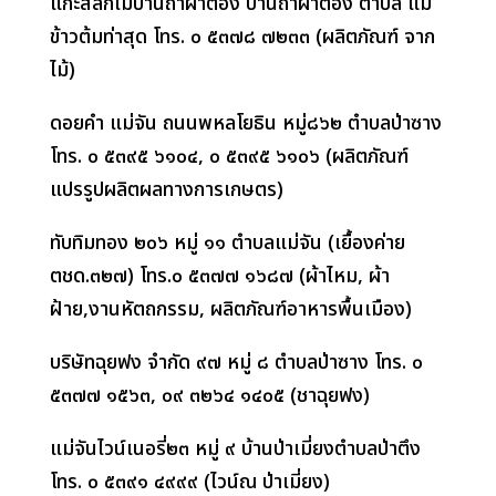
แกะสลักไม้บ้านถ้ำผาตอง บ้านถ้ำผาตอง ตำบล แม่
ข้าวต้มท่าสุด โทร. ๐ ๕๓๗๘ ๗๒๓๓ (ผลิตภัณฑ์ จาก
ไม้)
ดอยคำ แม่จัน ถนนพหลโยธิน หมู่๘๖๒ ตำบลป่าซาง
โทร. ๐ ๕๓๙๕ ๖๑๐๔
,
๐ ๕๓๙๕ ๖๑๐๖ (ผลิตภัณฑ์
แปรรูปผลิตผลทางการเกษตร)
ทับทิมทอง ๒๐๖ หมู่ ๑๑ ตำบลแม่จัน (เยื้องค่าย
ตชด.๓๒๗) โทร.๐ ๕๓๗๗ ๑๖๘๗ (ผ้าไหม
,
ผ้า
ฝ้าย
,
งานหัตถกรรม
,
ผลิตภัณฑ์อาหารพื้นเมือง)
บริษัทฉุยฟง จำกัด ๙๗ หมู่ ๘ ตำบลป่าซาง โทร. ๐
๕๓๗๗ ๑๕๖๓
,
๐๙ ๓๒๖๔ ๑๔๐๕ (ชาฉุยฟง)
แม่จันไวน์เนอรี่๒๓ หมู่ ๙ บ้านป่าเมี่ยงตำบลป่าตึง
โทร. ๐ ๕๓๙๑ ๔๙๙๙ (ไวน์ณ ป่าเมี่ยง)