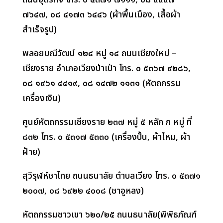
๗๖๔๗
,
๐๘ ๔๑๗๓ ๖๔๔๖ (ผ้าพื้นเมือง
,
เสื้อผ้า
สำเร็จรูป)
พลอยมณีวัฒน์ ๑๒๔ หมู่ ๑๔ ถนนเชียงใหม่ –
เชียงราย อำเภอเวียงป่าเป้า โทร. ๐ ๕๓๖๗ ๙๒๘๖
,
๐๘ ๑๙๖๑ ๔๔๑๙
,
๐๘ ๑๔๗๒ ๑๑๓๑ (หัตถกรรม
เครื่องเงิน)
ศูนย์หัตถกรรมเชียงราย ๒๓๗ หมู่ ๕ หลัก ก หมู่ ที่
๘๓๒ โทร. ๐ ๕๓๑๗ ๕๓๓๐ (เครื่องปั้น
,
ผ้าไหม
,
ผ้า
ฝ้าย)
สุวิรุฬห์ชาไทย ถนนธนาลัย ตำบลเวียง โทร. ๐ ๕๓๗๑
๒๐๐๗
,
๐๘ ๖๙๒๒ ๔๐๐๘ (ชาอูหลง)
หัตถกรรมชาวเขา ๖๒๐/๒๕ ถนนธนาลัย(พิพิธภัณฑ์