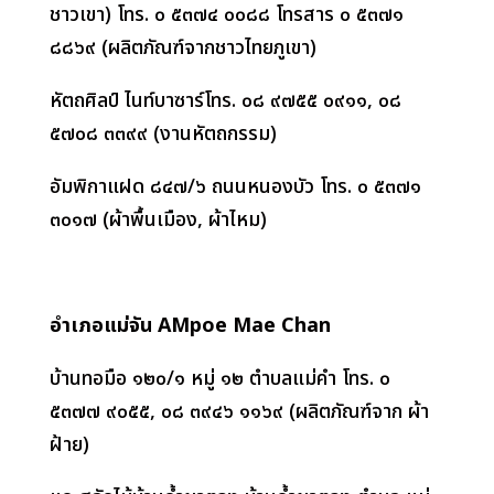
ชาวเขา) โทร. ๐ ๕๓๗๔ ๐๐๘๘ โทรสาร ๐ ๕๓๗๑
๘๘๖๙ (ผลิตภัณฑ์จากชาวไทยภูเขา)
หัตถศิลป์ ไนท์บาซาร์โทร. ๐๘ ๙๗๕๕ ๐๙๑๑
,
๐๘
๕๗๐๘ ๓๓๙๙ (งานหัตถกรรม)
อัมพิกาแฝด ๘๔๗/๖ ถนนหนองบัว โทร. ๐ ๕๓๗๑
๓๐๑๗ (ผ้าพื้นเมือง
,
ผ้าไหม)
อำเภอแม่จัน
AMpoe Mae Chan
บ้านทอมือ ๑๒๐/๑ หมู่ ๑๒ ตำบลแม่คำ โทร. ๐
๕๓๗๗ ๙๐๕๕
,
๐๘ ๓๙๔๖ ๑๑๖๙ (ผลิตภัณฑ์จาก ผ้า
ฝ้าย)