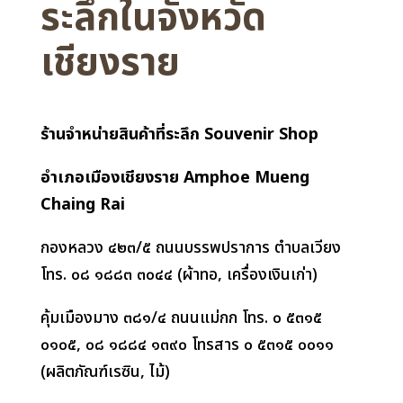
ระลึกในจังหวัด
เชียงราย
ร้านจำหน่ายสินค้าที่ระลึก
Souvenir Shop
อำเภอ
เมืองเชียงราย
Amphoe Mueng
Chaing Rai
กองหลวง ๔๒๓/๕ ถนนบรรพปราการ ตำบลเวียง
โทร. ๐๘ ๑๘๘๓ ๓๐๔๔ (ผ้าทอ
,
เครื่องเงินเก่า)
คุ้มเมืองมาง ๓๘๑/๔ ถนนแม่กก โทร. ๐ ๕๓๑๕
๐๑๐๕
,
๐๘ ๑๘๘๔ ๑๓๙๐ โทรสาร ๐ ๕๓๑๕ ๐๐๑๑
(ผลิตภัณฑ์เรซิน
,
ไม้)