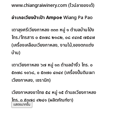
www.chiangraiwinery.com (
ไวน์ลาซองเต้)
อำเภอเวียงป่าเป้า
Ampoe
Wiang Pa Pao
เตาลุงศรีเวียงกาหลง ๓๓๓ หมู่ ๑ ตำบลบ้านโป่ง
โทร./โทรสาร ๐ ๕๓๗๘ ๒๑๘๒
,
๐๘ ๙๔๓๕ ๗๕๔๗
(
เครื่องเคลือบเวียงกาหลง
,
งานไม้
,
ของตกแต่ง
บ้าน)
เตาเวียงกาหลง ๖๗ หมู่ ๑๓ ตำบลป่างิ้ว โทร. ๐
๕๓๗๘ ๑๐๖๘
,
๐ ๕๓๗๐ ๔๓๔๙ (เครื่องปั้นดินเผา
เวียงกาหลง
,
เซรามิก)
เวียงกาหลงชาไทย ๕๔ หมู่ ๑๕ ตำบลเวียงกาหลง
โทร. ๐ ๕๓๗๘ ๙๒๔๑ (ผลิตภัณฑ์ชา)
แสดงมากขึ้น