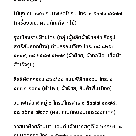
ไม้มุงเงิน ๘๙๑ ถนนพหลโยธิน โทร. ๐ ๕๓๗๑ ๔๘๗๗
(เครื่องเงิน
,
ผลิตภัณฑ์จากไม้)
รุ่งเชียงรายฝ้ายไทย (กลุ่มผู้ผลิตผ้าฝ้ายสำเร็จรูป
สตรีสันคอกช้าง) ตำบลรอบเวียง โทร. ๐๘ ๘๒๕๘
๕๓๔๙
,
๐๘ ๖๕๘๗ ๕๒๗๙ (ผ้าฝ้าย
,
ผ้าทอมือ
,
เสื้อผ้า
สำเร็จรูป)
ลิลลี่หัตถกรรม ๘๖๙/๘๔ ถนนพิสิทสงวน โทร. ๐
๕๓๗๑ ๒๑๓๙ (ผ้าไหม
,
ผ้าฝ้าย
,
สินค้าพื้นเมือง)
วนาฟาร์ม ๙ หมู่ ๖ โทร./โทรสาร ๐ ๕๓๗๗ ๔๘๗๘
,
๐๘ ๙๖๓๕ ๗๒๓๓ (ผลิตภัณฑ์หนังนกกระจอกเทศ)
วาสนาฝ้ายล้านนา แอนด์ เจ้านางสตูดิโอ ๖๔๕/๗- ๘
ถนนอุตรกิจ โทร. ๐ ๕๓๗๑ ๗๑๑๑
,
๐๘ ๙๙๙๗