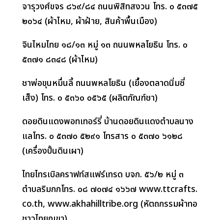
จารุวงศ์ขจร ๘๖๙/๘๔ ถนนพิสิทสงวน โทร. ๐ ๕๓๗๕
๒๐๖๔ (ผ้าไหม
,
ผ้าฝ้าย
,
สินค้าพื้นเมือง)
จินไหมไทย ๑๘/๑๓ หมู่ ๑๓ ถนนพหลโยธิน โทร. ๐
๕๓๗๑ ๘๓๔๘ (ผ้าไหม)
ชาพ่อขุนหมื่นลี้ ถนนพหลโยธิน (เยื้องตลาดนิ่มซี่
เส็ง) โทร. ๐ ๕๓๖๐ ๐๕๖๕ (ผลิตภัณฑ์ชา)
ดอยดินแดงพอทเทอร์รี่ บ้านดอยดินแดงตำบลนาง
แลโทร. ๐ ๕๓๗๐ ๕๒๙๑ โทรสาร ๐ ๕๓๗๐ ๖๑๒๘
(
เครื่องปั้นดินเผา)
ไทยไทรเบิลคราฟท์สแฟร์เทรด บจก. ๕๖/๒ หมู่ ๓
ตำบลริมกกโทร. ๐๘ ๗๐๗๔ ๑๖๖๗
www.ttcrafts.
co.th, www.akhahilltribe.org (
หัตถกรรมผ้าทอ
ชาวไทยภูเขา)