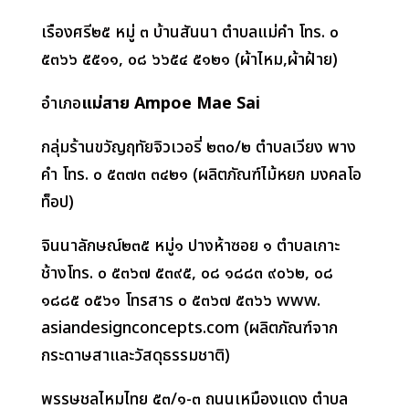
เรืองศรี๒๕ หมู่ ๓ บ้านสันนา ตำบลแม่คำ โทร. ๐
๕๓๖๖ ๕๕๑๑
,
๐๘ ๖๖๕๔ ๕๑๒๑ (ผ้าไหม
,
ผ้าฝ้าย)
อำเภอ
แม่สาย
Ampoe Mae Sai
กลุ่มร้านขวัญฤทัยจิวเวอรี่ ๒๓๐/๒ ตำบลเวียง พาง
คำ โทร. ๐ ๕๓๗๓ ๓๔๒๑ (ผลิตภัณฑ์ไม้หยก มงคลโอ
ท็อป)
จินนาลักษณ์๒๓๕ หมู่๑ ปางห้าซอย ๑ ตำบลเกาะ
ช้างโทร. ๐ ๕๓๖๗ ๕๓๙๕
,
๐๘ ๑๘๘๓ ๙๐๖๒
,
๐๘
๑๘๘๕ ๐๕๖๑ โทรสาร ๐ ๕๓๖๗ ๕๓๖๖
www.
asiandesignconcepts.com (
ผลิตภัณฑ์จาก
กระดาษสาและวัสดุธรรมชาติ)
พรรษชลไหมไทย ๕๓/๑-๓ ถนนเหมืองแดง ตำบล