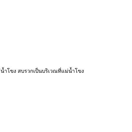
น้ำโขง สบรวกเป็นบริเวณที่แม่น้ำโขง