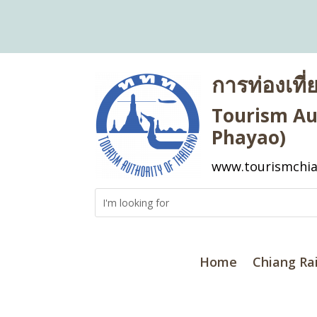
การท่องเที
Tourism Aut
Phayao)
www.tourismchia
Home
Chiang Ra