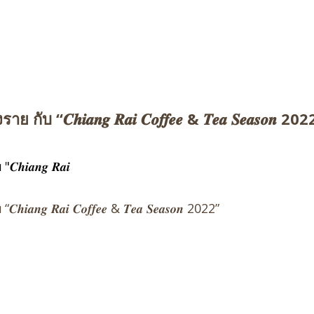
ับ “𝑪𝒉𝒊𝒂𝒏𝒈 𝑹𝒂𝒊 𝑪𝒐𝒇𝒇𝒆𝒆 & 𝑻𝒆𝒂 𝑺𝒆𝒂𝒔𝒐𝒏 20
𝒊𝒂𝒏𝒈 𝑹𝒂𝒊
𝒏𝒈 𝑹𝒂𝒊 𝑪𝒐𝒇𝒇𝒆𝒆 & 𝑻𝒆𝒂 𝑺𝒆𝒂𝒔𝒐𝒏 2022”