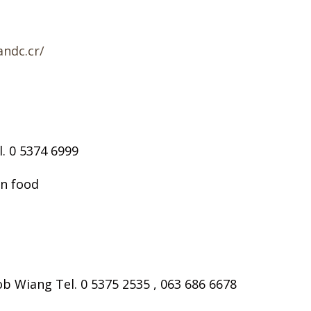
andc.cr/
. 0 5374 6999
rn food
b Wiang Tel. 0 5375 2535 , 063 686 6678