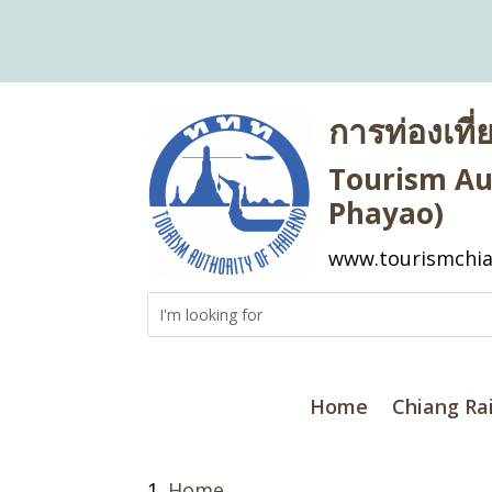
การท่องเที
Tourism Aut
Phayao)
www.tourismchia
Home
Chiang Ra
Home