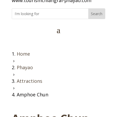
www.tourismchiangrai-phayao.com
Home
›
Phayao
›
Attractions
›
Amphoe Chun