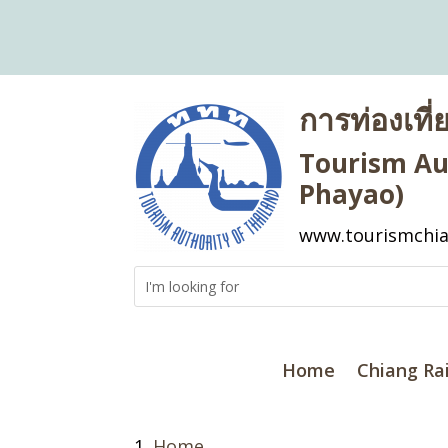
การท่องเที
Tourism Aut
Phayao)
www.tourismchia
Home
Chiang Ra
Home