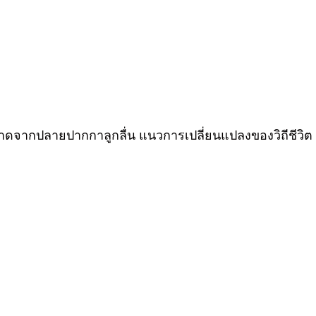
วาดจากปลายปากกาลูกลื่น แนวการเปลี่ยนแปลงของวิถีชีว