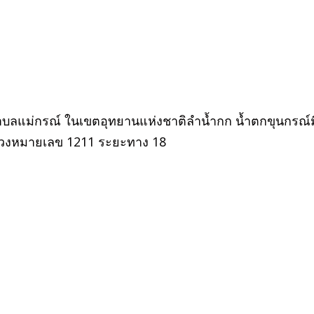
ำบลแม่กรณ์ ในเขตอุทยานแห่งชาติลำน้ำกก น้ำตกขุนกรณ์มี
งหลวงหมายเลข 1211 ระยะทาง 18