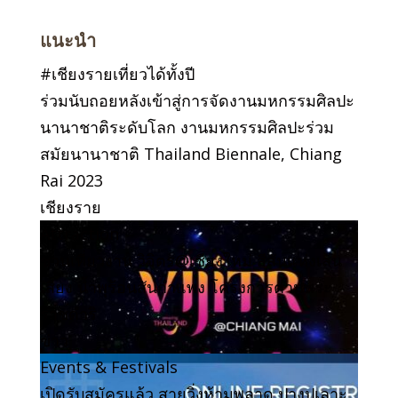
แนะนำ
#เชียงรายเที่ยวได้ทั้งปี
ร่วมนับถอยหลังเข้าสู่การจัดงานมหกรรมศิลปะ
นานาชาติระดับโลก งานมหกรรมศิลปะร่วม
สมัยนานาชาติ Thailand Biennale, Chiang
Rai 2023
เชียงราย
Attraction
ชวนเที่ยวงาน วิจิตร@เชียงใหม่ สีสันแห่งเส้น
เสียง น้ำพุร้อนสันกำแพง โครงการตามพระ
ราชดำริ
ข่าว
Events & Festivals
เปิดรับสมัครแล้ว สายวิ่งห้ามพลาด ปางปูเลาะ