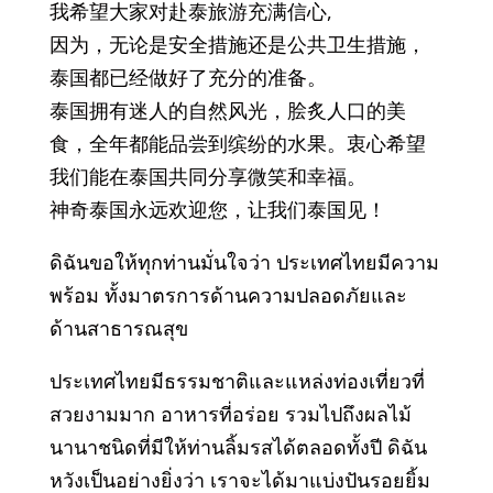
我希望大家对赴泰旅游充满信心,
因为，无论是安全措施还是公共卫生措施，
泰国都已经做好了充分的准备。
泰国拥有迷人的自然风光，脍炙人口的美
食，全年都能品尝到缤纷的水果。衷心希望
我们能在泰国共同分享微笑和幸福。
神奇泰国永远欢迎您，让我们泰国见！
ดิฉันขอให้ทุกท่านมั่นใจว่า ประเทศไทยมีความ
พร้อม ทั้งมาตรการด้านความปลอดภัยและ
ด้านสาธารณสุข
ประเทศไทยมีธรรมชาติและแหล่งท่องเที่ยวที่
สวยงามมาก อาหารที่อร่อย รวมไปถึงผลไม้
นานาชนิดที่มีให้ท่านลิ้มรสได้ตลอดทั้งปี ดิฉัน
หวังเป็นอย่างยิ่งว่า เราจะได้มาแบ่งปันรอยยิ้ม