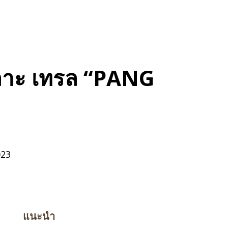
ูเลาะ เทรล “PANG
023
แนะนำ