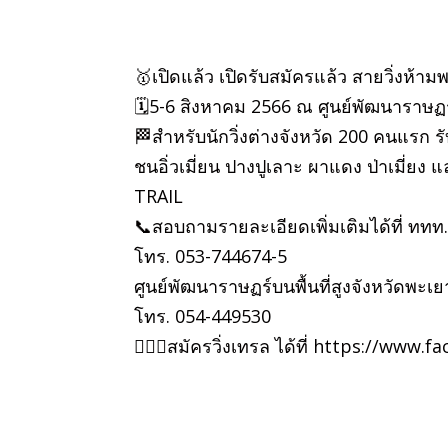
🥇เปิดแล้ว เปิดรับสมัครแล้ว สายวิ่งห
🗓️5-6 สิงหาคม 2566 ณ ศูนย์พัฒนาราษฏร์
🏁สำหรับนักวิ่งต่างจังหวัด 200 คนแรก รั
ชนอิ่วเมี่ยน ปางปูเลาะ ผาแดง ป่าเมี่
TRAIL
📞สอบถามรายละเอียดเพิ่มเติมได้ที่ ทท
โทร. 053-744674-5
ศูนย์พัฒนาราษฏร์บนพื้นที่สูงจังหวัดพะเย
โทร. 054-449530
🏃🏻‍♂️สมัครวิ่งเทรล ได้ที่ https://w