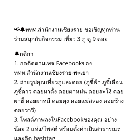
📢🔔ททท.สำนักงานเชียงราย ขอเชิญทุกท่าน
ร่วมสนุกกับกิจกรรม เที่ยว 3 ภู ดู 9 ดอย
🔔กติกา
1. กดติดตามเพจ Facebookของ
ททท.สำนักงานเชียงราย-พะเยา
2. ถ่ายรูปคุณเที่ยวภูและดอย (ภูชี้ฟ้า ภูชี้เดือน
ภูชี้ดาว ดอยผาตั้ง ดอยผาหม่น ดอยสะโง้ ดอย
ผาฮี้ ดอยผาหมี ดอยตุง ดอยแม่สลอง ดอยช้าง
ดอยวาวี)
3. โพสต์ภาพลงในFacebookของคุณ อย่าง
น้อย 2 แห่ง/โพสต์ พร้อมตั้งค่าเป็นสาธารณะ
และติด hashtag