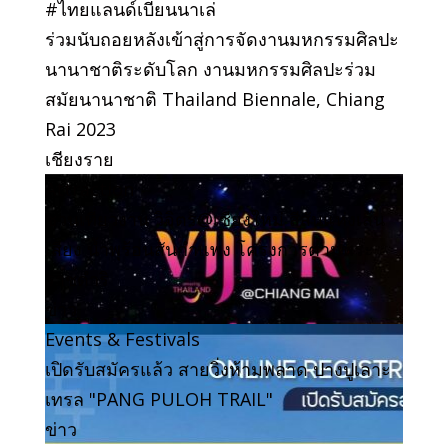
#ไทยแลนด์เบียนนาเล่
ร่วมนับถอยหลังเข้าสู่การจัดงานมหกรรมศิลปะ
นานาชาติระดับโลก งานมหกรรมศิลปะร่วม
สมัยนานาชาติ Thailand Biennale, Chiang
Rai 2023
เชียงราย
Attraction
ชวนเที่ยวงาน วิจิตร@เชียงใหม่ สีสันแห่งเส้น
เสียง น้ำพุร้อนสันกำแพง โครงการตามพระ
ราชดำริ
ข่าว
Events & Festivals
เปิดรับสมัครแล้ว สายวิ่งห้ามพลาด ปางปูเลาะ
เทรล "PANG PULOH TRAIL"
ข่าว