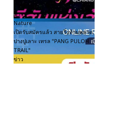
ราชดำริ
ข่าว
Nature
เปิดรับสมัครแล้ว สายวิ่งห้ามพลาด
ปางปูเลาะ เทรล "PANG PULOH
TRAIL"
ข่าว