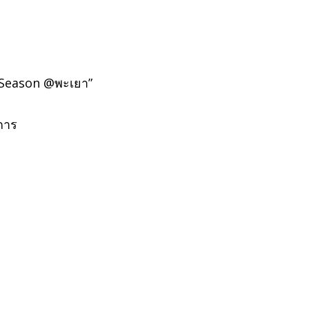
n Season @พะเยา”
งการ