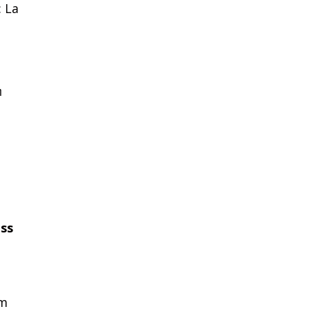
: La
ท
ess
om