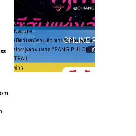
สันกำแพง โครงการตามพระ
ราชดำริ
ข่าว
Nature
เปิดรับสมัครแล้ว สายวิ่งห้ามพลาด
ปางปูเลาะ เทรล "PANG PULOH
ess
TRAIL"
ข่าว
com
m