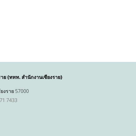
ราย (ททท. สำนักงานเชียงราย)
เชียงราย 57000
71 7433