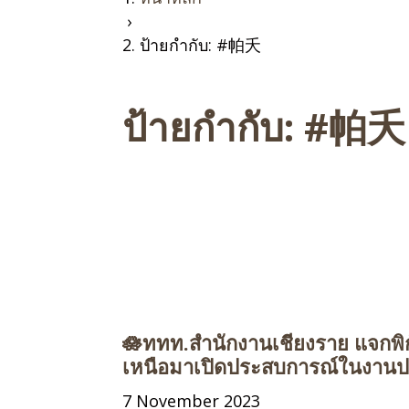
›
ป้ายกำกับ: #帕夭
ป้ายกำกับ:
#帕夭
🪷ททท.สำนักงานเชียงราย แจกพิกั
เหนือมาเปิดประสบการณ์ในงานปร
7 November 2023