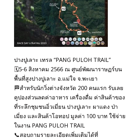
ปางปูเลาะ เทรล “PANG PULOH TRAIL”
🗓️5-6 สิงหาคม 2566 ณ ศูนย์พัฒนาราษฏร์บน
พื้นที่สูงปางปูเลาะ อ.แม่ใจ จ.พะเยา
🏁สำหรับนักวิ่งต่างจังหวัด 200 คนแรก รับเลย
คูปองส่วนลดค่าอาหาร เครื่องดื่ม ค่าสินค้าของ
ที่ระลึกชุมชนอิ่วเมี่ยน ปางปูเลาะ ผาแดง ป่า
เมี่ยง และสินค้าโอทอป มูลค่า 100 บาท ใช้จ่าย
ในงาน PANG PULOH TRAIL
📞สอบถามรายละเอียดเพิ่มเติมได้ที่