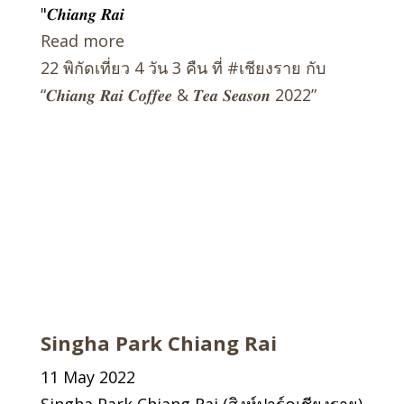
"𝑪𝒉𝒊𝒂𝒏𝒈 𝑹𝒂𝒊
Read more
22 พิกัดเที่ยว 4 วัน 3 คืน ที่ #เชียงราย กับ
“𝑪𝒉𝒊𝒂𝒏𝒈 𝑹𝒂𝒊 𝑪𝒐𝒇𝒇𝒆𝒆 & 𝑻𝒆𝒂 𝑺𝒆𝒂𝒔𝒐𝒏 2022”
Singha Park Chiang Rai
11 May 2022
Singha Park Chiang Rai (สิงห์ปาร์คเชียงราย)