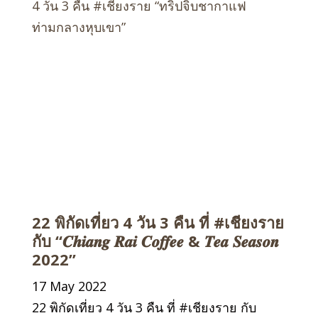
4 วัน 3 คืน #เชียงราย “ทริปจิบชากาแฟ
ท่ามกลางหุบเขา”
22 พิกัดเที่ยว 4 วัน 3 คืน ที่ #เชียงราย
กับ “𝑪𝒉𝒊𝒂𝒏𝒈 𝑹𝒂𝒊 𝑪𝒐𝒇𝒇𝒆𝒆 & 𝑻𝒆𝒂 𝑺𝒆𝒂𝒔𝒐𝒏
2022”
17 May 2022
22 พิกัดเที่ยว 4 วัน 3 คืน ที่ #เชียงราย กับ