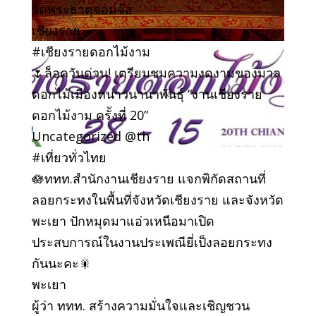
วัดพระธาตุจอมจ้อ
เชียงราย
#เชียงรายดอกไม้งาม
🌷ล็อควันด่วน! เตรียมชมความงดงามของมวล
ดอกไม้เมืองหนาวนานาพันธุ์ “งานเชียงราย
ดอกไม้งาม ครั้งที่ 20”
Uncategorized @th
#เที่ยวทั่วไทย
🪷ททท.สำนักงานเชียงราย แจกพิกัดสถานที่
ลอยกระทงในพื้นที่จังหวัดเชียงราย และจังหวัด
พะเยา ปักหมุดมาแอ่วเหนือมาเปิด
ประสบการณ์ในงานประเพณียี่เป็งลอยกระทง
กันนะคะ🎇
พะเยา
ผู้ว่า ททท. สร้างความมั่นใจและเชิญชวน