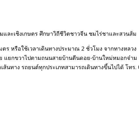
รมและเชิงเกษตร ศึกษาวิถีชีวิตชาวจีน ชมไร่ชาและสวนส้ม
โลเมตร หรือใช้เวลาเดินทางประมาณ 2 ชั่วโมง จากทางหลวง
าย แยกขวาไปตามถนนสายบ้านตีนดอย-บ้านใหม่หมอกจ๋าม
เส้นทาง รถยนต์ทุกประเภทสามารถเดินทางขึ้นไปได้ โทร. 