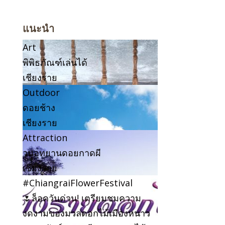
แนะนำ
Art
พิพิธภัณฑ์เล่นได้
เชียงราย
Outdoor
ดอยช้าง
เชียงราย
Attraction
วนอุทยานดอยกาดผี
เชียงราย
#ChiangraiFlowerFestival
🌷ล็อควันด่วน! เตรียมชมความ
งดงามของมวลดอกไม้เมืองหนาว