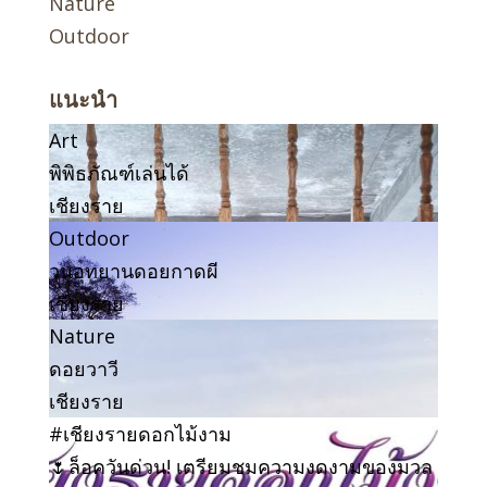
Nature
Outdoor
แนะนำ
Art
พิพิธภัณฑ์เล่นได้
เชียงราย
Outdoor
วนอุทยานดอยกาดผี
เชียงราย
Nature
ดอยวาวี
เชียงราย
#เชียงรายดอกไม้งาม
🌷ล็อควันด่วน! เตรียมชมความงดงามของมวล