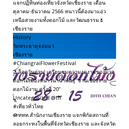
แจกปฏิทินท่องเที่ยวจังหวัดเชียงราย เดือน
ตุลาคม-ธันวาคม 2566 หนาวนี้ต้องมาแอ่ว
เหนือสวยงามทั้งดอกไม้ และวัฒนธรรม🌷
เชียงราย
History
วัดพระธาตุจอมแว่
เชียงราย
#ChiangraiFlowerFestival
🌷ล็อควันด่วน! เตรียมชมความงดงามของมวล
ดอกไม้เมืองหนาวนานาพันธุ์ “งานเชียงราย
ดอกไม้งาม ครั้งที่ 20”
Uncategorized @th
#เที่ยวทั่วไทย
🪷ททท.สำนักงานเชียงราย แจกพิกัดสถานที่
ลอยกระทงในพื้นที่จังหวัดเชียงราย และจังหวัด