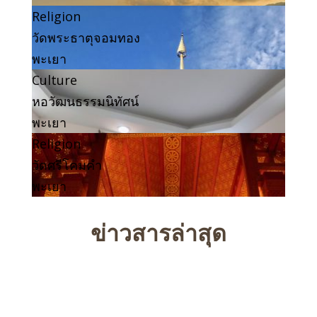
Religion
วัดพระธาตุจอมทอง
พะเยา
Culture
หอวัฒนธรรมนิทัศน์
พะเยา
Religion
วัดศรีโคมคำ
พะเยา
ข่าวสารล่าสุด