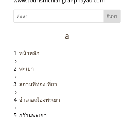
www.tourismchiangrai-phayao.com
หน้าหลัก
›
พะเยา
›
สถานที่ท่องเที่ยว
›
อำเภอเมืองพะเยา
›
กว๊านพะเยา