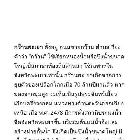
กว๊านพะเยา
ตั้งอยู่ ถนนชายกว๊าน ตำบลเวียง
คำว่า “กว๊าน” ใช้เรียกหนองน้ำหรือบึงน้ำขนาด
ใหญ่เป็นภาษาท้องถิ่นล้านนา ใช้เฉพาะใน
จังหวัดพะเยาเท่านั้น กว๊านพะเยาเกิดจากการ
ยุบตัวของเปลือกโลกเมื่อ 70 ล้านปีมาแล้ว หาก
มองจากมุมสูง จะเห็นเป็นรูปพระจันทร์เสี้ยว
เกือบครึ่งวงกลม แหว่งทางด้านตะวันออกเฉียง
เหนือ เมื่อ พ.ศ. 2478 มีการตั้งสถานีประมงน้ำ
จืดจังหวัดพะเยาขึ้น บริเวณต้นแม่น้ำอิงและ
สร้างฝายกั้นน้ำ จึงเกิดเป็น บึงน้ำขนาดใหญ่ มี