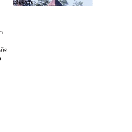
เชียงราย
ทำ
เกิด
ง
่