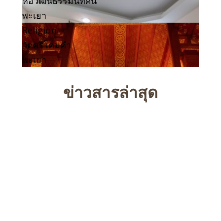
หอวัฒนธรรมนิทัศน์
พะเยา
Religion
วัดศรีโคมคำ
พะเยา
ข่าวสารล่าสุด