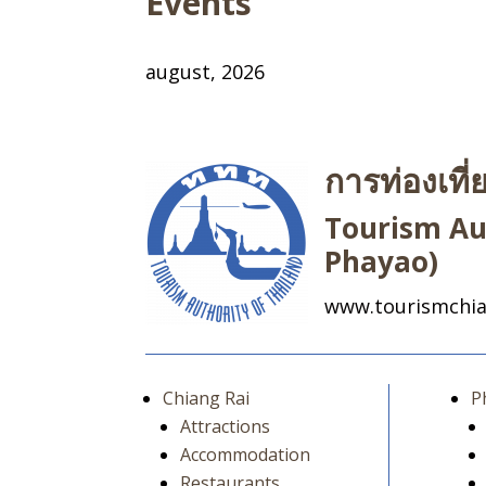
Events
august, 2026
การท่องเที
Tourism Aut
Phayao)
www.tourismchia
Chiang Rai
P
Attractions
Accommodation
Restaurants