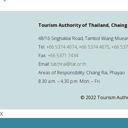
Tourism Authority of Thailand, Chaing 
48/16 Singhaklai Road, Tambol Wiang Mueang
Tel:
+66 5374 4674
,
+66 5374 4675
,
+66 53
Fax:
+66 5371 7434
Email:
tatchrai@tat.or.th
Areas of Responsibility: Chiang Rai, Phayao
8.30 a.m. – 4.30 p.m. Mon. – Fri.
© 2022 Tourism Authori
X