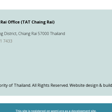
Rai Office (TAT Chaing Rai)
 District, Chiang Rai 57000 Thailand
71 7433
ty of Thailand. All Rights Reserved. Website design & build
This site is registered on
wpml.org
as a development site.