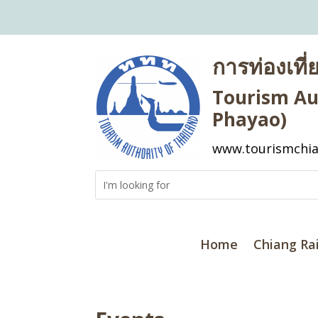
การท่องเที
Tourism Aut
Phayao)
www.tourismchia
Home
Chiang Ra