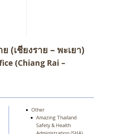
ย (เชียงราย – พะเยา)
ice (Chiang Rai –
Other
Amazing Thailand
Safety & Health
Administration (SHA)